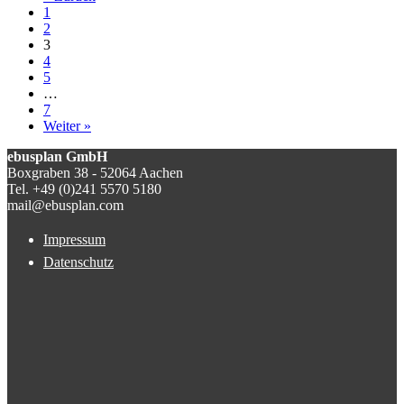
1
2
3
4
5
…
7
Weiter »
ebusplan GmbH
Boxgraben 38 - 52064 Aachen
Tel. +49 (0)241 5570 5180
mail@ebusplan.com
Impressum
Datenschutz