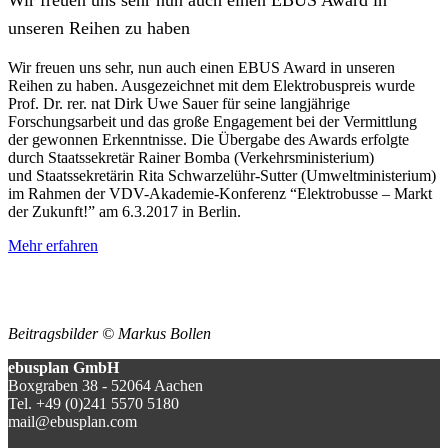
unseren Reihen zu haben
Wir freuen uns sehr, nun auch einen EBUS Award in unseren
Reihen zu haben. Ausgezeichnet mit dem Elektrobuspreis wurde
Prof. Dr. rer. nat Dirk Uwe Sauer für seine langjährige
Forschungsarbeit und das große Engagement bei der Vermittlung
der gewonnen Erkenntnisse. Die Übergabe des Awards erfolgte
durch Staatssekretär Rainer Bomba (Verkehrsministerium)
und Staatssekretärin Rita Schwarzelühr-Sutter (Umweltministerium)
im Rahmen der VDV-Akademie-Konferenz “Elektrobusse – Markt
der Zukunft!” am 6.3.2017 in Berlin.
Mehr erfahren
Beitragsbilder © Markus Bollen
ebusplan GmbH
Boxgraben 38 - 52064 Aachen
Tel. +49 (0)241 5570 5180
mail@ebusplan.com